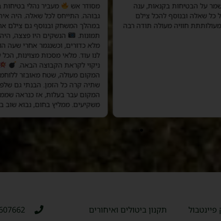
שמר על הבטיחות בקנאות, ענה
מסודר אש
מעביר נהלי בטיחות 
ל כל שאלה ובנוסף להכל צילם
גבוהה. התייחס לכל שאלה. היה אית
מעולותתת חוויה מעולה תודה רבה
במהלך המשחק ובנוסף גם צילם אח
תמונות.
הנשקים היו פצצה, היה
מלא כדורים, וכשנגמר אחרי שעה הו
לנו עוד. מלאי מסכות מצוינות, הכל 
ניקוי לקראת הקבוצה הבאה.
המקום מעולה, שטח מאובזר ללוחמה
שתיה קרה כל הזמן. הבנתי גם שלפנ
המקום עבר בעלות, אז כנראה שממש
משקיעים. ממליץ בחום, נבוא שוב בט
פיינטבול
תקנון ביטולים ואיחורים
607662