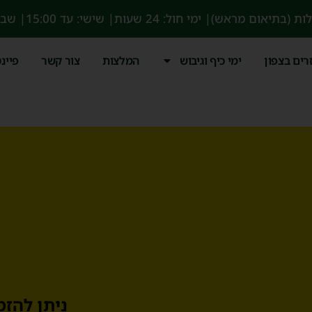
לות (בתיאום מראש)
| ימי חול: 24 שעות
| שישי: עד 15:00
| שבת: 
זרים בצפון
ימי כיף וגיבוש
המלצות
צור קשר
פיינט
ניתן להזמ