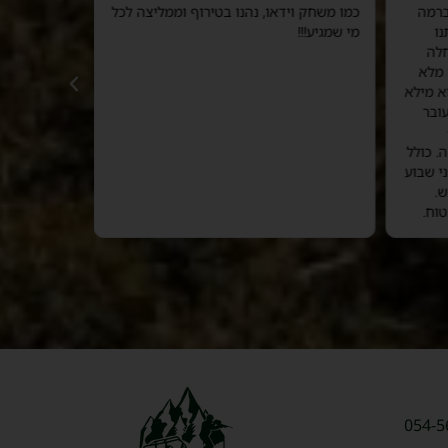
ברמה
כמו משחק וידאו, נהנו בטירוף וממליצה לכל
נו
מי שמגיע!!!
והוא פינק א
לה
מוצלח ביותר
 מלא
מומלץ בחום!
א מילא
נ.ב. מומלץ 
עובר
בלילה.
. כולל
י שבוע
.
וח.
054-5