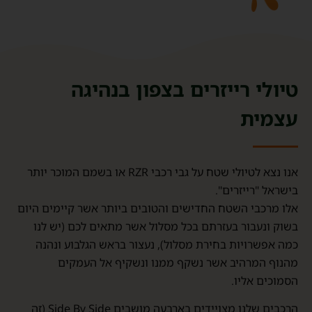
טיולי רייזרים בצפון בנהיגה
עצמית
אנו נצא לטיולי שטח ​על גבי רכבי RZR או בשמם המוכר יותר
בישראל "רייזרים".
אלו מרכבי השטח החדישים והטובים ביותר אשר קיימים היום
בשוק ונעבור בעזרתם בכל מסלול אשר מתאים לכם (יש לנו
כמה אפשרויות בחירת מסלול), נעצור בראש הגלבוע ונהנה
מהנוף המרהיב אשר נשקף ממנו ונשקיף אל העמקים
הסמוכים אליו.
הרכבים שלנו מצויידים בארבעה מושבים Side By Side (זה