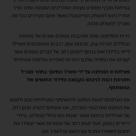
בטיחות מקיף ומפורט מצוות המדריכים המנוסה שלנו ומיד
אחריו ניגש למשחק הפיינטבול כאשר אתם מצוידים בכל מה
שצריך למשחק מהנה.
זירות המלחמה שלנו מורכבות מסוגים שונים של מחסות
הכוללים חביות ענק, מכונות עשן, רכבים ואוטובוסים ואפילו
לייזר בלילה! זאת בנוסף למגוון רחב של דברים נוספים אשר
יעצימו את החוויה שלכם ויתרמו לאווירת מלחמה אמיתית!
פעילות זו הומלצה על ידי משרד החינוך בחוזר מנכ״ל
ותורמת רבות לגיבוש הקבוצה וחידוד החושים של
המשתתף.
אם העדפתם לצאת החוצה ולהשתתף בפעילויות טבע ולספוג
את המקום ואת הנוף המרהיב, אנו שמחים להציע מגוון רחב
של פעילויות ברמות אתגר שונות כמו טיולי סנפלינג, טיולי
רייזרים בצפון, ועוד מגוון רחב של אופציות אשר יעשירו את
יומכם וישאירו אתכם עם רושם עז לאורך זמן…